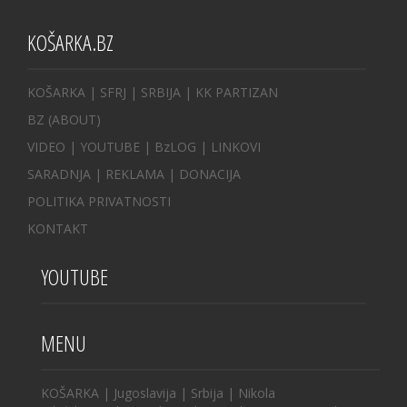
KOŠARKA.BZ
KOŠARKA
| SFRJ
|
SRBIJA
|
KK PARTIZAN
BZ
(ABOUT)
VIDEO
|
YOUTUBE
|
BzLOG
|
LINKOVI
SARADNJA
|
REKLAMA |
DONACIJA
POLITIKA PRIVATNOSTI
KONTAKT
YOUTUBE
MENU
KOŠARKA
|
Jugoslavija
|
Srbija
|
Nikola