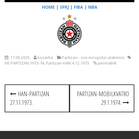
HOME
|
SFRJ
|
FIBA
|
NBA
17.06.2026.
kosarka
Partizan - sve evropske utakmice
KK PARTIZAN 1973-74
,
Partizan-HAN 4.12.1973.
permalink
Post
HAN-PARTIZAN
PARTIZAN-MOBILKVATRO
navigation
27.11.1973.
29.1.1974.