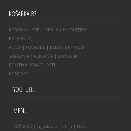
KOŠARKA.BZ
KOŠARKA
| SFRJ
|
SRBIJA
|
KK PARTIZAN
BZ
(ABOUT)
VIDEO
|
YOUTUBE
|
BzLOG
|
LINKOVI
SARADNJA
|
REKLAMA |
DONACIJA
POLITIKA PRIVATNOSTI
KONTAKT
YOUTUBE
MENU
KOŠARKA
|
Jugoslavija
|
Srbija
|
Nikola