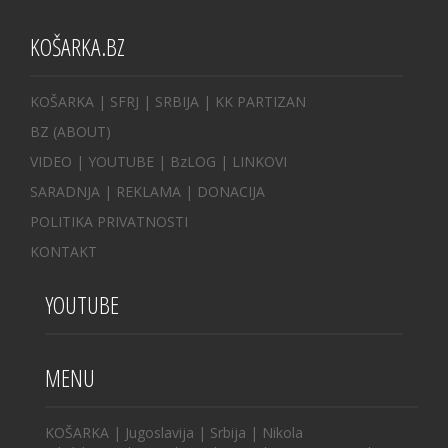
KOŠARKA.BZ
KOŠARKA
| SFRJ
|
SRBIJA
|
KK PARTIZAN
BZ
(ABOUT)
VIDEO
|
YOUTUBE
|
BzLOG
|
LINKOVI
SARADNJA
|
REKLAMA |
DONACIJA
POLITIKA PRIVATNOSTI
KONTAKT
YOUTUBE
MENU
KOŠARKA
|
Jugoslavija
|
Srbija
|
Nikola