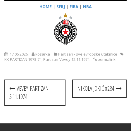
HOME
|
SFRJ
|
FIBA
|
NBA
17.06.2026.
kosarka
Partizan - sve evropske utakmice
KK PARTIZAN 1973-74
,
Partizan-Vevey 12.11.1974.
permalink
Post
VEVEY-PARTIZAN
NIKOLA JOKIĆ #284
navigation
5.11.1974.