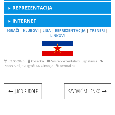
REPREZENTACIJA
INTERNET
IGRAČI
|
KLUBOVI
|
LIGA
|
REPREZENTACIJA
|
TRENERI
|
LINKOVI
02.06.2026.
kosarka
Svi reprezentativci Jugoslavije
Pipan Aleš
,
Svi igrači KK Olimpija
permalink
Post
JUGO RUDOLF
SAVOVIĆ MILENKO
navigation