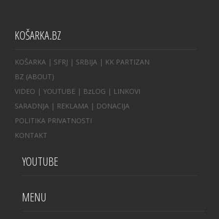
KOŠARKA.BZ
KOŠARKA
| SFRJ
|
SRBIJA
|
KK PARTIZAN
BZ
(ABOUT)
VIDEO
|
YOUTUBE
|
BzLOG
|
LINKOVI
SARADNJA
|
REKLAMA |
DONACIJA
POLITIKA PRIVATNOSTI
KONTAKT
YOUTUBE
MENU