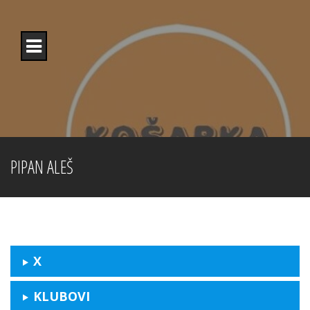
Skip
to
content
PIPAN ALEŠ
X
KLUBOVI