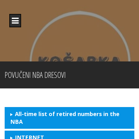
Skip
to
content
POVUČENI NBA DRESOVI
All-time list of retired numbers in the
NBA
INTERNET