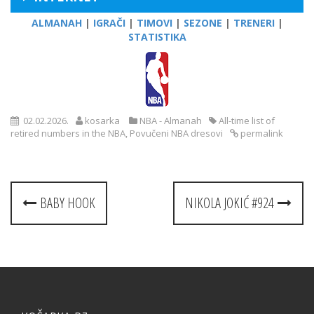
ALMANAH
|
IGRAČI
|
TIMOVI
|
SEZONE
|
TRENERI
|
STATISTIKA
02.02.2026.
kosarka
NBA - Almanah
All-time list of
retired numbers in the NBA
,
Povučeni NBA dresovi
permalink
Post
BABY HOOK
NIKOLA JOKIĆ #924
navigation