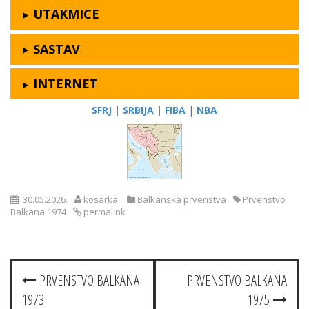
UTAKMICE
SASTAV
INTERNET
SFRJ
|
SRBIJA
|
FIBA
|
NBA
30.05.2026.
kosarka
Balkanska prvenstva
Prvenstvo
Balkana 1974
permalink
Post
PRVENSTVO BALKANA
PRVENSTVO BALKANA
navigation
1973
1975