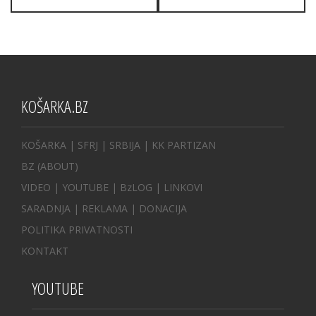
KOŠARKA.BZ
KOŠARKA
| SFRJ
|
SRBIJA
|
KK PARTIZAN
BZ
(ABOUT)
VIDEO
|
YOUTUBE
|
BzLOG
|
LINKOVI
SARADNJA
|
REKLAMA |
DONACIJA
POLITIKA PRIVATNOSTI
KONTAKT
YOUTUBE