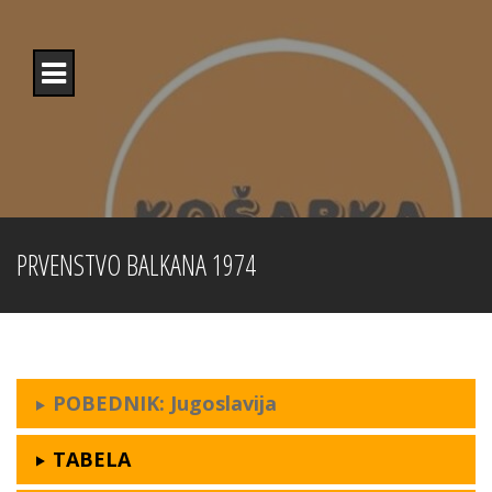
Skip
to
content
PRVENSTVO BALKANA 1974
POBEDNIK: Jugoslavija
TABELA