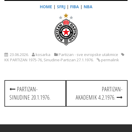
HOME
|
SFRJ
|
FIBA
|
NBA
23.06.2026.
kosarka
Partizan - sve evropske utakmice
KK PARTIZAN 1975-76
,
Sinudine-Partizan 27.1.1976.
permalink
Post
PARTIZAN-
PARTIZAN-
navigation
SINUDINE 20.1.1976.
AKADEMIK 4.2.1976.