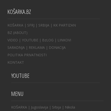
KOŠARKA.BZ
KOŠARKA
| SFRJ
|
SRBIJA
|
KK PARTIZAN
BZ
(ABOUT)
VIDEO
|
YOUTUBE
|
BzLOG
|
LINKOVI
SARADNJA
|
REKLAMA |
DONACIJA
POLITIKA PRIVATNOSTI
KONTAKT
YOUTUBE
MENU
KOŠARKA
|
Jugoslavija
|
Srbija
|
Nikola