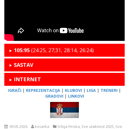
105:95
(24:25, 27;31, 28:14, 26:24)
SASTAV
INTERNET
IGRAČI
|
REPREZENTACIJA
|
KLUBOVI
|
LIGA
|
TRENERI
|
GRADOVI
|
LINKOVI
09.05.2026.
kosarka
Srbija-Finska
,
Sve utakmice 2025
,
Sve