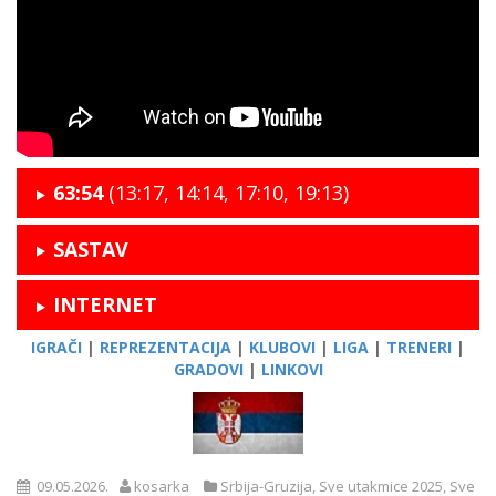
63:54
(13:17, 14:14, 17:10, 19:13)
SASTAV
INTERNET
IGRAČI
|
REPREZENTACIJA
|
KLUBOVI
|
LIGA
|
TRENERI
|
GRADOVI
|
LINKOVI
09.05.2026.
kosarka
Srbija-Gruzija
,
Sve utakmice 2025
,
Sve