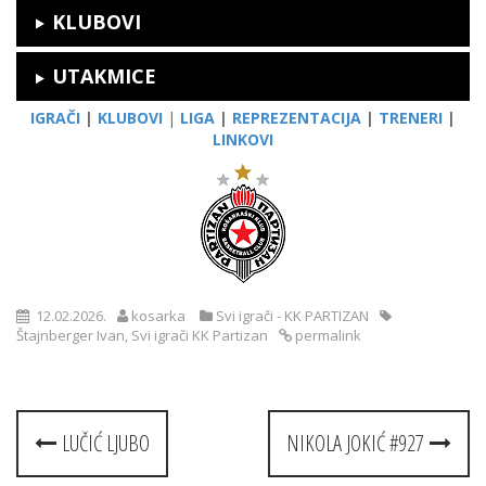
KLUBOVI
UTAKMICE
IGRAČI
|
KLUBOVI
|
LIGA
|
REPREZENTACIJA
|
TRENERI
|
LINKOVI
12.02.2026.
kosarka
Svi igrači - KK PARTIZAN
Štajnberger Ivan
,
Svi igrači KK Partizan
permalink
Post
LUČIĆ LJUBO
NIKOLA JOKIĆ #927
navigation