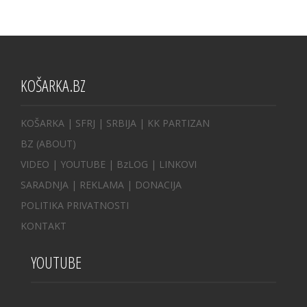
KOŠARKA.BZ
KOŠARKA
| SFRJ
|
SRBIJA
|
KK PARTIZAN
BZ
(ABOUT)
VIDEO
|
YOUTUBE
|
BzLOG
|
LINKOVI
SARADNJA
|
REKLAMA |
DONACIJA
POLITIKA PRIVATNOSTI
KONTAKT
YOUTUBE