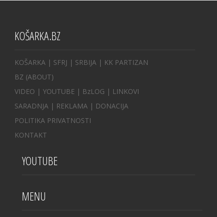
KOŠARKA.BZ
KOŠARKA
| SFRJ
|
SRBIJA
|
KK PARTIZAN
BZ
(ABOUT)
VIDEO
|
YOUTUBE
|
BzLOG
|
LINKOVI
SARADNJA
|
REKLAMA |
DONACIJA
POLITIKA PRIVATNOSTI
KONTAKT
YOUTUBE
MENU