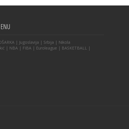
ENU
OŠARKA
|
Jugoslavija
|
Srbija
|
Nikola
kić
|
NBA
|
FIBA
|
Euroleague
|
BASKETBALL
|