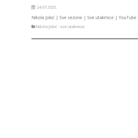
24.07.2025.
Nikola Jokić | Sve sezone | Sve utakmice | YouTube 
Nikola Jokić - sve utakmice