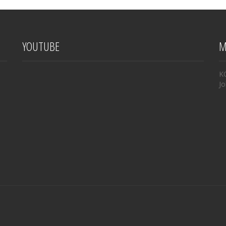
YOUTUBE
M
K
Jo