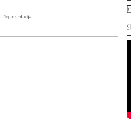
P
za
| Reprezentacija
S