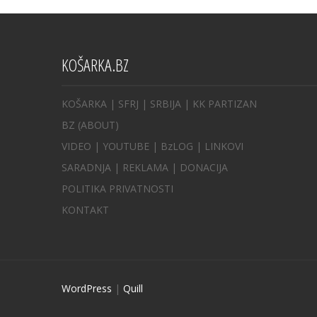
KOŠARKA.BZ
KOŠARKA
| SFRJ
|
SRBIJA
|
KK PARTIZAN
BZ
(ABOUT)
VIDEO
|
YOUTUBE
|
BzLOG
|
LINKOVI
SARADNJA
|
REKLAMA |
DONACIJA
POLITIKA PRIVATNOSTI
KONTAKT
WordPress
|
Quill