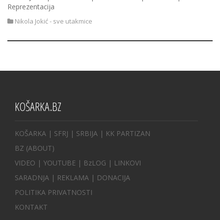
Reprezentacija
Nikola Jokić - sve utakmice
KOŠARKA.BZ
KOŠARKA
| SFRJ
|
SRBIJA
|
KK PARTIZAN
BZ
(ABOUT)
VIDEO
|
YOUTUBE
|
BzLOG
|
LINKOVI
SARADNJA
|
REKLAMA |
DONACIJA
POLITIKA PRIVATNOSTI
KONTAKT