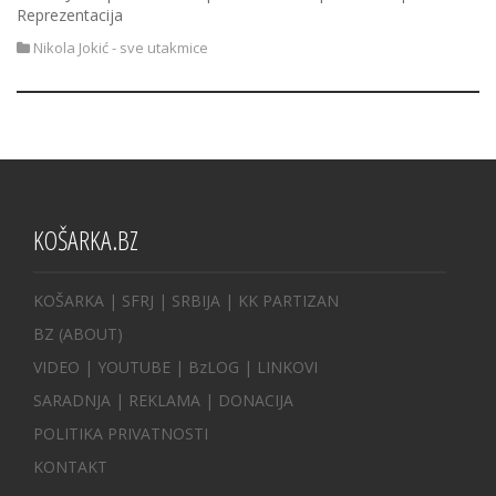
Reprezentacija
Nikola Jokić - sve utakmice
KOŠARKA.BZ
KOŠARKA
| SFRJ
|
SRBIJA
|
KK PARTIZAN
BZ
(ABOUT)
VIDEO
|
YOUTUBE
|
BzLOG
|
LINKOVI
SARADNJA
|
REKLAMA |
DONACIJA
POLITIKA PRIVATNOSTI
KONTAKT