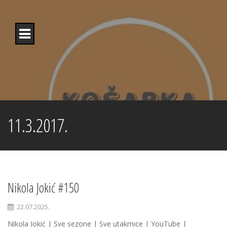
Skip
to
content
11.3.2017.
Nikola Jokić #150
22.07.2025.
Nikola Jokić | Sve sezone | Sve utakmice | YouTube |