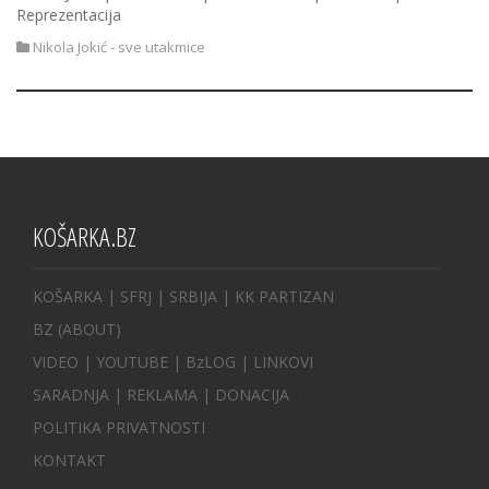
Reprezentacija
Nikola Jokić - sve utakmice
KOŠARKA.BZ
KOŠARKA
| SFRJ
|
SRBIJA
|
KK PARTIZAN
BZ
(ABOUT)
VIDEO
|
YOUTUBE
|
BzLOG
|
LINKOVI
SARADNJA
|
REKLAMA |
DONACIJA
POLITIKA PRIVATNOSTI
KONTAKT