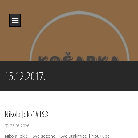
Skip
to
content
15.12.2017.
Nikola Jokić #193
26.05.2026.
Nikola Jokić | Sve sezone | Sve utakmice | YouTube |