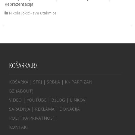
Reprezentacija
Nikola Jokić - sve utakmice
KOŠARKA.BZ
KOŠARKA
| SFRJ
|
SRBIJA
|
KK PARTIZAN
BZ
(ABOUT)
VIDEO
|
YOUTUBE
|
BzLOG
|
LINKOVI
SARADNJA
|
REKLAMA |
DONACIJA
POLITIKA PRIVATNOSTI
KONTAKT