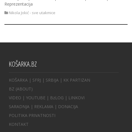
Reprezentacija
Nikola Jokić - sve utakmice
KOŠARKA.BZ
KOŠARKA
| SFRJ
|
SRBIJA
|
KK PARTIZAN
BZ
(ABOUT)
VIDEO
|
YOUTUBE
|
BzLOG
|
LINKOVI
SARADNJA
|
REKLAMA |
DONACIJA
POLITIKA PRIVATNOSTI
KONTAKT