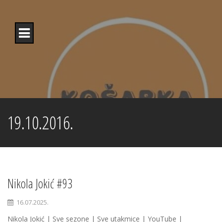
Skip
to
content
19.10.2016.
Nikola Jokić #93
16.07.2025.
Nikola Jokić | Sve sezone | Sve utakmice | YouTube |