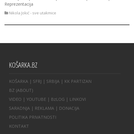
Reprezentacija
Nikola Jokić - sve utakmice
KOŠARKA.BZ
KOŠARKA
| SFRJ
|
SRBIJA
|
KK PARTIZAN
BZ
(ABOUT)
VIDEO
|
YOUTUBE
|
BzLOG
|
LINKOVI
SARADNJA
|
REKLAMA |
DONACIJA
POLITIKA PRIVATNOSTI
KONTAKT