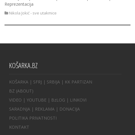
Reprezentacija
Nikola Jokić - sve utakmice
KOŠARKA.BZ
KOŠARKA
| SFRJ
|
SRBIJA
|
KK PARTIZAN
BZ
(ABOUT)
VIDEO
|
YOUTUBE
|
BzLOG
|
LINKOVI
SARADNJA
|
REKLAMA |
DONACIJA
POLITIKA PRIVATNOSTI
KONTAKT