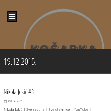
Skip
to
content
19.12 2015.
Nikola Jokić #31
08.06.2025.
Nikola Jokić | Sve sezone | Sve utakmice | YouTube |