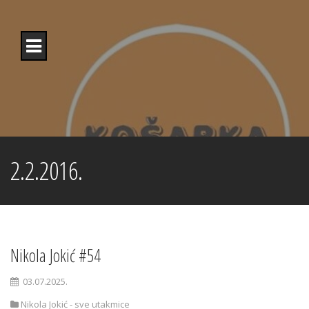
Skip
to
content
2.2.2016.
Nikola Jokić #54
03.07.2025.
Nikola Jokić - sve utakmice