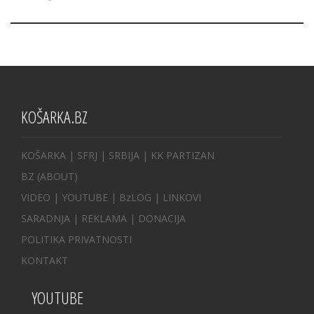
KOŠARKA.BZ
KOŠARKA
| SFRJ
|
SRBIJA
|
KK PARTIZAN
BZ
(ABOUT)
VIDEO
|
YOUTUBE
|
BzLOG
|
LINKOVI
SARADNJA
|
REKLAMA |
DONACIJA
POLITIKA PRIVATNOSTI
KONTAKT
YOUTUBE