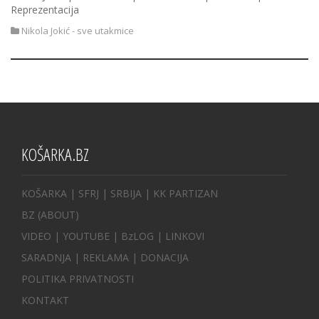
Reprezentacija
Nikola Jokić - sve utakmice
KOŠARKA.BZ
KOŠARKA
| SFRJ
|
SRBIJA
|
KK PARTIZAN
BZ
(ABOUT)
VIDEO
|
YOUTUBE
|
BzLOG
|
LINKOVI
SARADNJA
|
REKLAMA |
DONACIJA
POLITIKA PRIVATNOSTI
KONTAKT