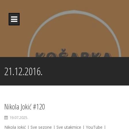
Skip
to
content
21.12.2016.
Nikola Jokić #120
19.07.2025.
Nikola Jokić | Sve sezone | Sve utakmice | YouTube |