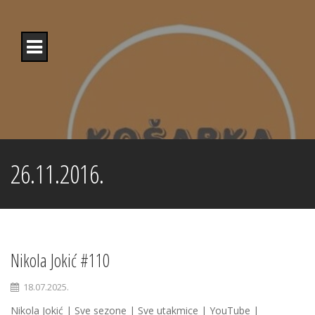
Skip
to
content
26.11.2016.
Nikola Jokić #110
18.07.2025.
Nikola Jokić | Sve sezone | Sve utakmice | YouTube |