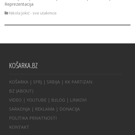
Reprezentacija
Nikola Jokić - sve utakmice
KOŠARKA.BZ
KOŠARKA
| SFRJ
|
SRBIJA
|
KK PARTIZAN
BZ
(ABOUT)
VIDEO
|
YOUTUBE
|
BzLOG
|
LINKOVI
SARADNJA
|
REKLAMA |
DONACIJA
POLITIKA PRIVATNOSTI
KONTAKT