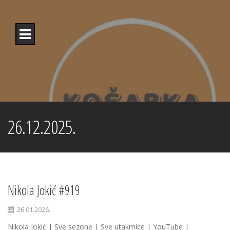
Skip
to
content
26.12.2025.
Nikola Jokić #919
26.01.2026.
Nikola Jokić | Sve sezone | Sve utakmice | YouTube |