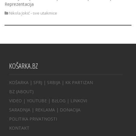
Reprezentacija
Nikola Jokić - sve utakmice
KOŠARKA.BZ
KOŠARKA
| SFRJ
|
SRBIJA
|
KK PARTIZAN
BZ
(ABOUT)
VIDEO
|
YOUTUBE
|
BzLOG
|
LINKOVI
SARADNJA
|
REKLAMA |
DONACIJA
POLITIKA PRIVATNOSTI
KONTAKT