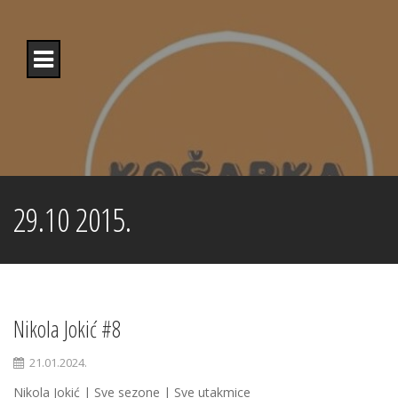
Skip
to
content
29.10 2015.
Nikola Jokić #8
21.01.2024.
Nikola Jokić | Sve sezone | Sve utakmice