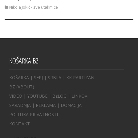
Nikola Jokić - sve utakmice
KOŠARKA.BZ
KOŠARKA
| SFRJ
|
SRBIJA
|
KK PARTIZAN
BZ
(ABOUT)
VIDEO
|
YOUTUBE
|
BzLOG
|
LINKOVI
SARADNJA
|
REKLAMA |
DONACIJA
POLITIKA PRIVATNOSTI
KONTAKT