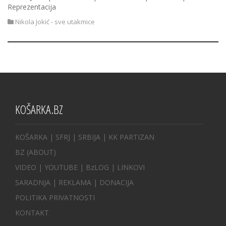
Reprezentacija
Nikola Jokić - sve utakmice
KOŠARKA.BZ
KOŠARKA
| SFRJ
|
SRBIJA
|
KK PARTIZAN
BZ
(ABOUT)
VIDEO
|
YOUTUBE
|
BzLOG
|
LINKOVI
SARADNJA
|
REKLAMA |
DONACIJA
POLITIKA PRIVATNOSTI
KONTAKT