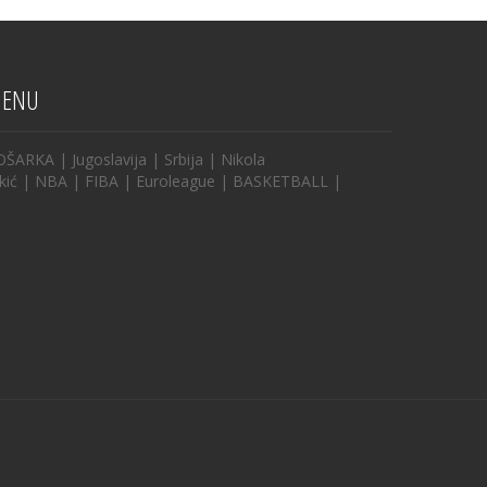
ENU
OŠARKA
|
Jugoslavija
|
Srbija
|
Nikola
kić
|
NBA
|
FIBA
|
Euroleague
|
BASKETBALL
|