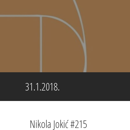
Skip
to
content
31.1.2018.
Nikola Jokić #215