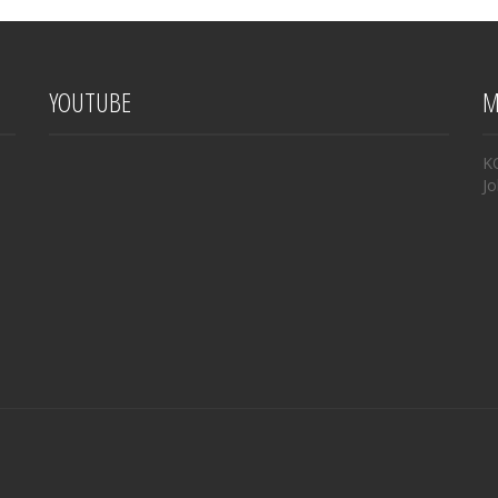
YOUTUBE
M
K
Jo