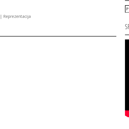
P
za
| Reprezentacija
S