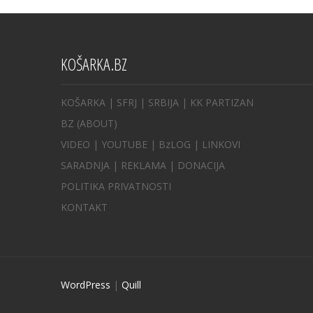
KOŠARKA.BZ
KOŠARKA
| SFRJ
|
SRBIJA
|
KK PARTIZAN
BZ
(ABOUT)
VIDEO
|
YOUTUBE
|
BzLOG
|
LINKOVI
SARADNJA
|
REKLAMA |
DONACIJA
POLITIKA PRIVATNOSTI
KONTAKT
WordPress
|
Quill