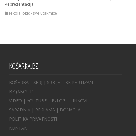
Reprezentacija
Nikola Jokić - sve utakmice
KOŠARKA.BZ
KOŠARKA
| SFRJ
|
SRBIJA
|
KK PARTIZAN
BZ
(ABOUT)
VIDEO
|
YOUTUBE
|
BzLOG
|
LINKOVI
SARADNJA
|
REKLAMA |
DONACIJA
POLITIKA PRIVATNOSTI
KONTAKT