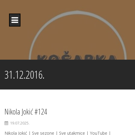
Skip
to
content
31.12.2016.
Nikola Jokić #124
19.07.2025.
Nikola Jokić | Sve sezone | Sve utakmice | YouTube |