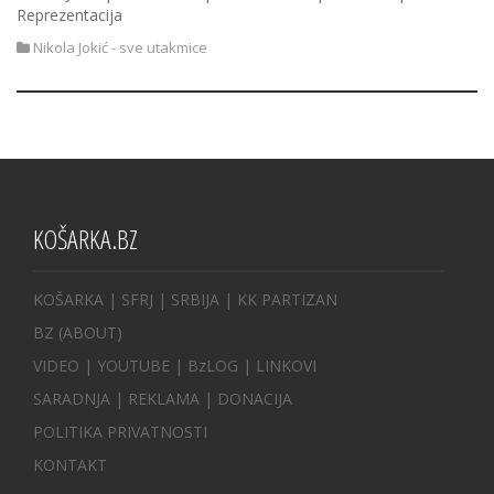
Reprezentacija
Nikola Jokić - sve utakmice
KOŠARKA.BZ
KOŠARKA
| SFRJ
|
SRBIJA
|
KK PARTIZAN
BZ
(ABOUT)
VIDEO
|
YOUTUBE
|
BzLOG
|
LINKOVI
SARADNJA
|
REKLAMA |
DONACIJA
POLITIKA PRIVATNOSTI
KONTAKT