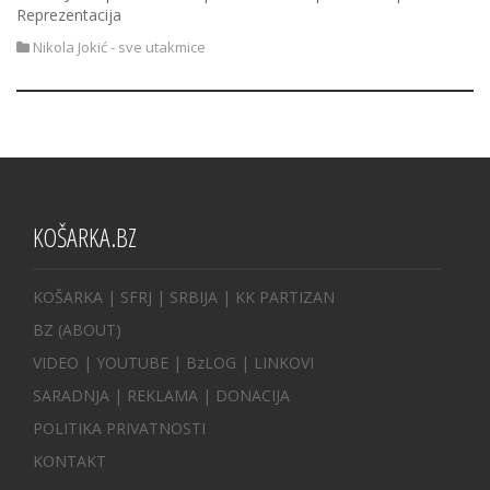
Reprezentacija
Nikola Jokić - sve utakmice
KOŠARKA.BZ
KOŠARKA
| SFRJ
|
SRBIJA
|
KK PARTIZAN
BZ
(ABOUT)
VIDEO
|
YOUTUBE
|
BzLOG
|
LINKOVI
SARADNJA
|
REKLAMA |
DONACIJA
POLITIKA PRIVATNOSTI
KONTAKT