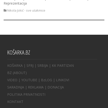
Reprezentacija
Nikola Jokić - sve utakmice
KOŠARKA.BZ
KOŠARKA
| SFRJ
|
SRBIJA
|
KK PARTIZAN
BZ
(ABOUT)
VIDEO
|
YOUTUBE
|
BzLOG
|
LINKOVI
SARADNJA
|
REKLAMA |
DONACIJA
POLITIKA PRIVATNOSTI
KONTAKT