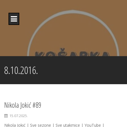
Skip
to
content
8.10.2016.
Nikola Jokić #89
15.07.2025.
Nikola Jokić | Sve sezone | Sve utakmice | YouTube |