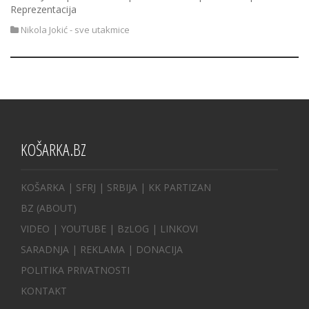
Reprezentacija
Nikola Jokić - sve utakmice
KOŠARKA.BZ
KOŠARKA
| SFRJ
|
SRBIJA
|
KK PARTIZAN
BZ
(ABOUT)
VIDEO
|
YOUTUBE
|
BzLOG
|
LINKOVI
SARADNJA
|
REKLAMA |
DONACIJA
POLITIKA PRIVATNOSTI
KONTAKT