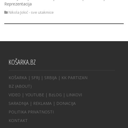
Reprezentacija
Nikola Jokić - sve utakmice
KOŠARKA.BZ
KOŠARKA
| SFRJ
|
SRBIJA
|
KK PARTIZAN
BZ
(ABOUT)
VIDEO
|
YOUTUBE
|
BzLOG
|
LINKOVI
SARADNJA
|
REKLAMA |
DONACIJA
POLITIKA PRIVATNOSTI
KONTAKT