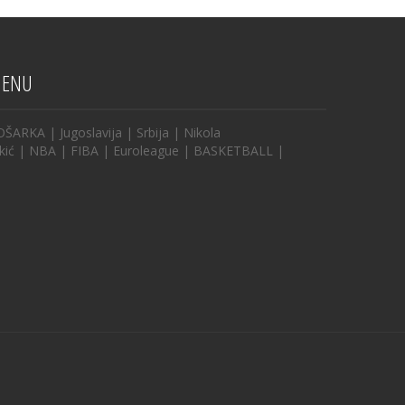
ENU
OŠARKA
|
Jugoslavija
|
Srbija
|
Nikola
kić
|
NBA
|
FIBA
|
Euroleague
|
BASKETBALL
|