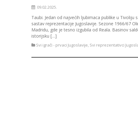
09.02.2025.
Taubi. Jedan od najvećih ljubimaca publike u Tivoliju
sastav reprezentacije Jugoslavije. Sezone 1966/67 Oli
Madridu, gde je tesno izgubila od Reala. Basinov sald
istorijsku […]
Svi igrači - prvaci Jugoslavije
,
Svi reprezentativci Jugosl