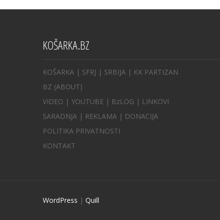
KOŠARKA.BZ
KOŠARKA
| SFRJ
|
SRBIJA
|
KK PARTIZAN
BZ
(ABOUT)
VIDEO
|
YOUTUBE
|
BzLOG
|
LINKOVI
SARADNJA
|
REKLAMA |
DONACIJA
POLITIKA PRIVATNOSTI
KONTAKT
WordPress
|
Quill