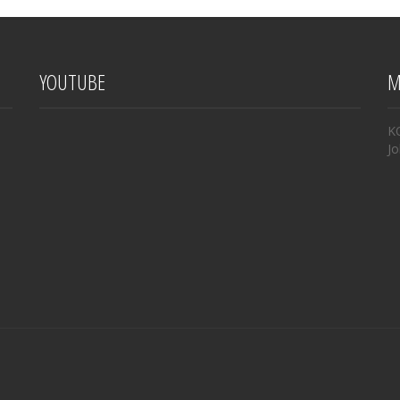
YOUTUBE
M
K
Jo