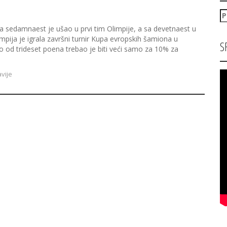
P
za
 sa sedamnaest je ušao u prvi tim Olimpije, a sa devetnaest u
mpija je igrala završni turnir Kupa evropskih šamiona u
S
o od trideset poena trebao je biti veći samo za 10% za
avije