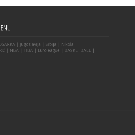
ENU
OŠARKA
|
Jugoslavija
|
Srbija
|
Nikola
kić
|
NBA
|
FIBA
|
Euroleague
|
BASKETBALL
|