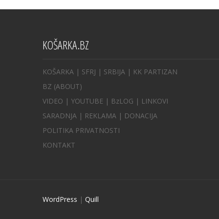
KOŠARKA.BZ
KOŠARKA
| SFRJ
|
SRBIJA
|
KK PARTIZAN
BZ
(ABOUT)
VIDEO
|
YOUTUBE
|
BzLOG
|
LINKOVI
SARADNJA
|
REKLAMA |
DONACIJA
POLITIKA PRIVATNOSTI
KONTAKT
WordPress
|
Quill