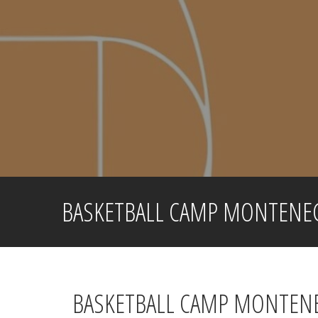
Skip
to
content
BASKETBALL CAMP MONTENE
BASKETBALL CAMP MONTEN