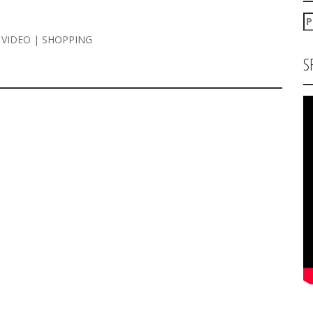
P
za
| VIDEO | SHOPPING
S