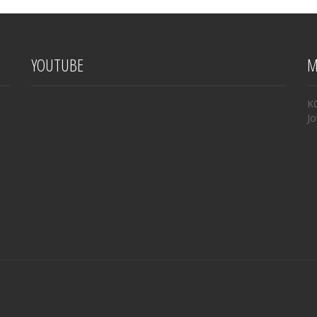
YOUTUBE
M
K
Jo