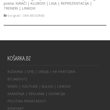
poena. IGRAČI | KLUBOVI | LIGA | REPREZENTACIJA |
TRENERI | LINKOVI
Svi igrači - OKK BEOGRAD
KOŠARKA.BZ
KOŠARKA
| SFRJ
|
SRBIJA
|
KK PARTIZAN
BZ
(ABOUT)
VIDEO
|
YOUTUBE
|
BzLOG
|
LINKOVI
SARADNJA
|
REKLAMA |
DONACIJA
POLITIKA PRIVATNOSTI
KONTAKT