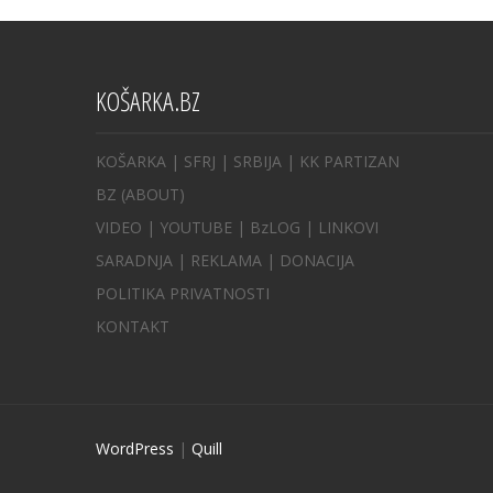
KOŠARKA.BZ
KOŠARKA
| SFRJ
|
SRBIJA
|
KK PARTIZAN
BZ
(ABOUT)
VIDEO
|
YOUTUBE
|
BzLOG
|
LINKOVI
SARADNJA
|
REKLAMA |
DONACIJA
POLITIKA PRIVATNOSTI
KONTAKT
WordPress
|
Quill