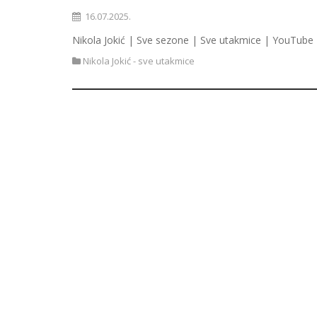
16.07.2025.
Nikola Jokić | Sve sezone | Sve utakmice | YouTube 
Nikola Jokić - sve utakmice