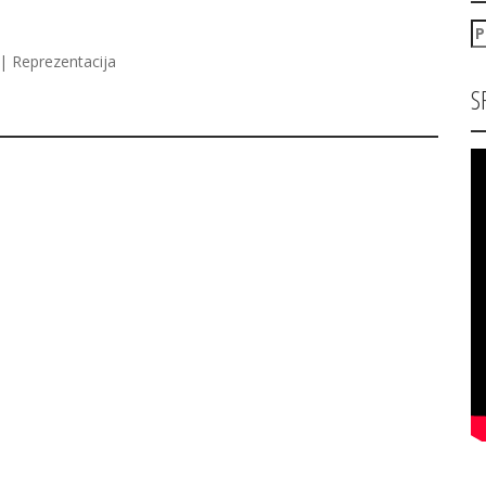
P
za
| Reprezentacija
S