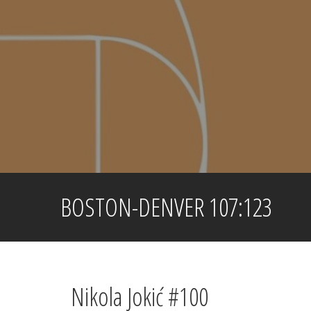
Skip
to
content
BOSTON-DENVER 107:123
Nikola Jokić #100