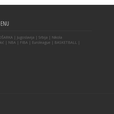
ENU
OŠARKA
|
Jugoslavija
|
Srbija
|
Nikola
kić
|
NBA
|
FIBA
|
Euroleague
|
BASKETBALL
|