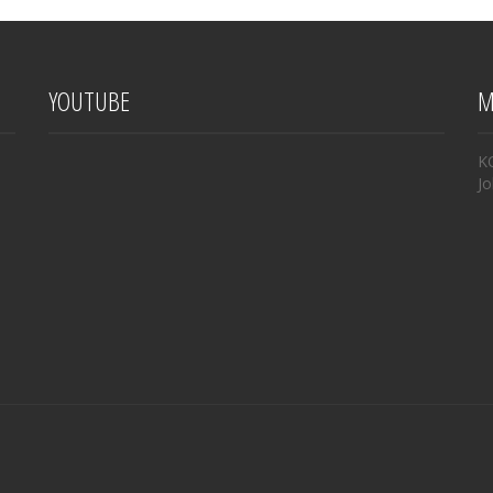
YOUTUBE
M
K
Jo