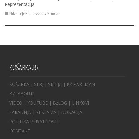
Reprezentacija
Nikola Jokić - sve utakmice
KOŠARKA.BZ
KOŠARKA
| SFRJ
|
SRBIJA
|
KK PARTIZAN
BZ
(ABOUT)
VIDEO
|
YOUTUBE
|
BzLOG
|
LINKOVI
SARADNJA
|
REKLAMA |
DONACIJA
POLITIKA PRIVATNOSTI
KONTAKT