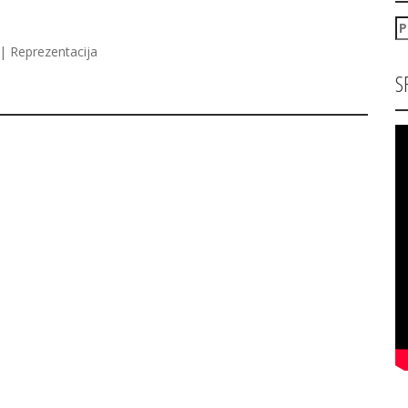
P
za
| Reprezentacija
S