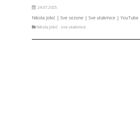
24.07.2025.
Nikola Jokić | Sve sezone | Sve utakmice | YouTube 
Nikola Jokić - sve utakmice