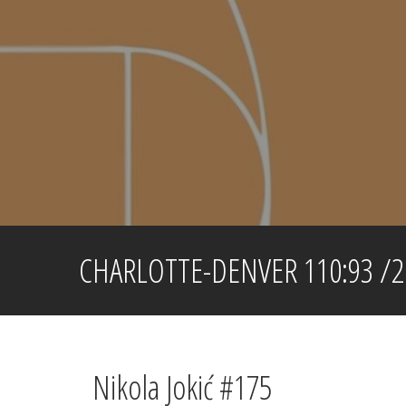
Skip
to
content
CHARLOTTE-DENVER 110:93 /26
Nikola Jokić #175