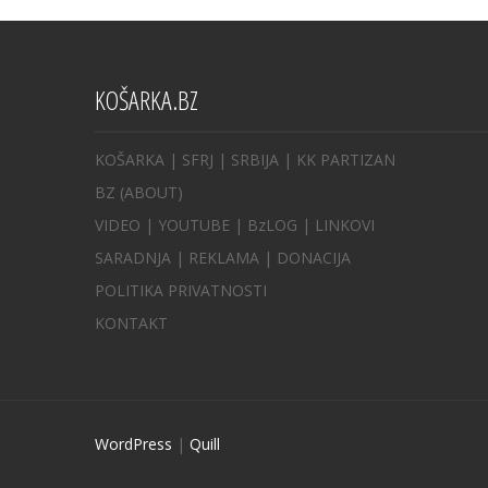
KOŠARKA.BZ
KOŠARKA
| SFRJ
|
SRBIJA
|
KK PARTIZAN
BZ
(ABOUT)
VIDEO
|
YOUTUBE
|
BzLOG
|
LINKOVI
SARADNJA
|
REKLAMA |
DONACIJA
POLITIKA PRIVATNOSTI
KONTAKT
WordPress
|
Quill