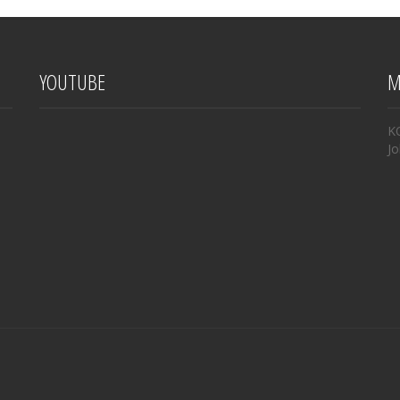
YOUTUBE
M
K
Jo