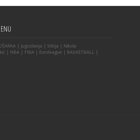
ENU
OŠARKA
|
Jugoslavija
|
Srbija
|
Nikola
kić
|
NBA
|
FIBA
|
Euroleague
|
BASKETBALL
|