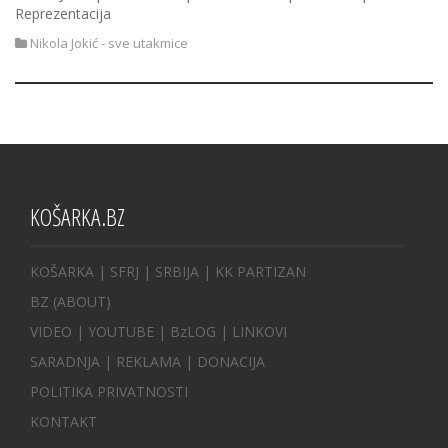
Reprezentacija
Nikola Jokić - sve utakmice
KOŠARKA.BZ
KOŠARKA
| SFRJ
|
SRBIJA
|
KK PARTIZAN
BZ
(ABOUT)
VIDEO
|
YOUTUBE
|
BzLOG
|
LINKOVI
SARADNJA
|
REKLAMA |
DONACIJA
POLITIKA PRIVATNOSTI
KONTAKT