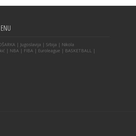
ENU
OŠARKA
|
Jugoslavija
|
Srbija
|
Nikola
kić
|
NBA
|
FIBA
|
Euroleague
|
BASKETBALL
|