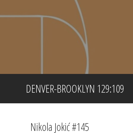
Skip
to
content
DENVER-BROOKLYN 129:109
Nikola Jokić #145