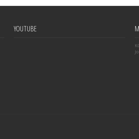
YOUTUBE
M
K
Jo