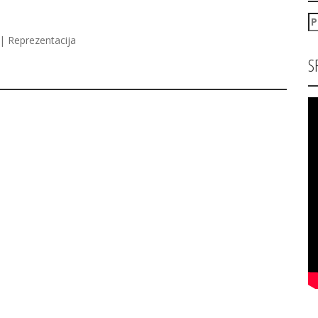
P
za
| Reprezentacija
S