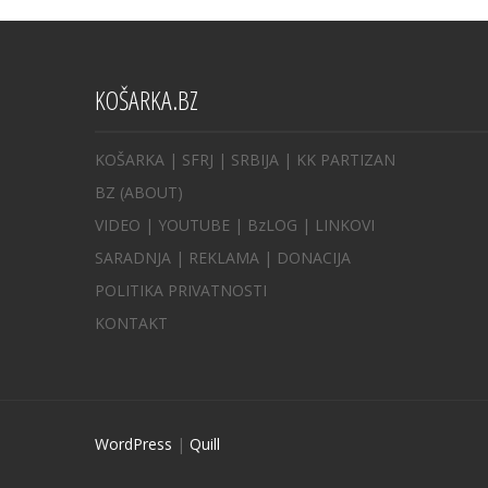
KOŠARKA.BZ
KOŠARKA
| SFRJ
|
SRBIJA
|
KK PARTIZAN
BZ
(ABOUT)
VIDEO
|
YOUTUBE
|
BzLOG
|
LINKOVI
SARADNJA
|
REKLAMA |
DONACIJA
POLITIKA PRIVATNOSTI
KONTAKT
WordPress
|
Quill