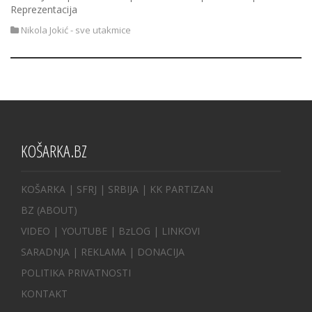
Reprezentacija
Nikola Jokić - sve utakmice
KOŠARKA.BZ
KOŠARKA
| SFRJ
|
SRBIJA
|
KK PARTIZAN
BZ
(ABOUT)
VIDEO
|
YOUTUBE
|
BzLOG
|
LINKOVI
SARADNJA
|
REKLAMA |
DONACIJA
POLITIKA PRIVATNOSTI
KONTAKT