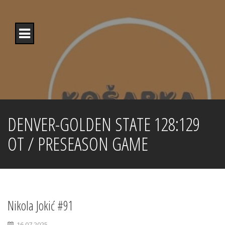
Skip
to
content
DENVER-GOLDEN STATE 128:129
OT / PRESEASON GAME
Nikola Jokić #91
16.07.2025.