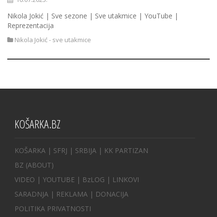
Nikola Jokić | Sve sezone | Sve utakmice | YouTube |
Reprezentacija
Nikola Jokić - sve utakmice
KOŠARKA.BZ
KOŠARKA
| SFRJ
|
SRBIJA
|
KK PARTIZAN
BZ
(ABOUT)
VIDEO
|
YOUTUBE
|
BzLOG
|
LINKOVI
SARADNJA
|
REKLAMA |
DONACIJA
POLITIKA PRIVATNOSTI