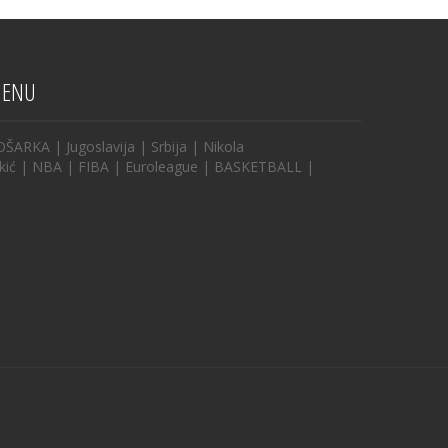
ENU
OŠARKA
|
Jugoslavija
|
Srbija
|
Nikola
kić
|
NBA
|
FIBA
|
Euroleague
|
BASKETBALL
|