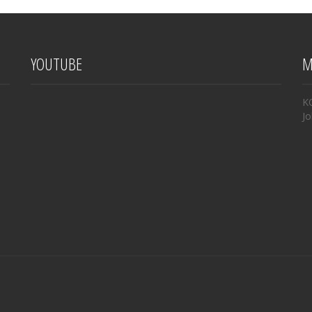
YOUTUBE
M
K
Jo