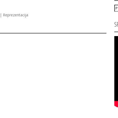
P
za
| Reprezentacija
S