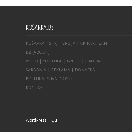
KOŠARKA.BZ
KOŠARKA
| SFRJ
|
SRBIJA
|
KK PARTIZAN
BZ
(ABOUT)
VIDEO
|
YOUTUBE
|
BzLOG
|
LINKOVI
SARADNJA
|
REKLAMA |
DONACIJA
POLITIKA PRIVATNOSTI
KONTAKT
WordPress
|
Quill