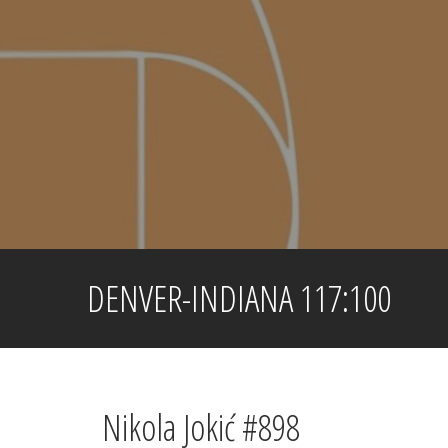
Skip
to
content
DENVER-INDIANA 117:100
Nikola Jokić #898