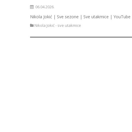
06.04.2026.
Nikola Jokić | Sve sezone | Sve utakmice | YouTube 
Nikola Jokić - sve utakmice