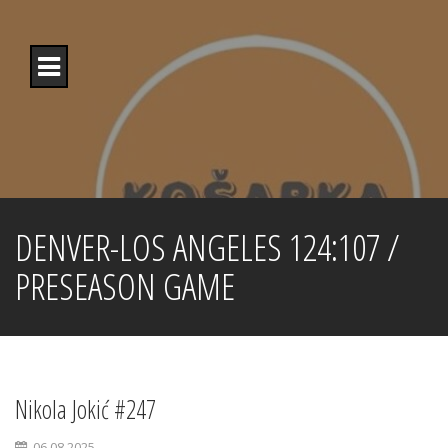
Skip
to
content
DENVER-LOS ANGELES 124:107 /
PRESEASON GAME
Nikola Jokić #247
06.08.2025.