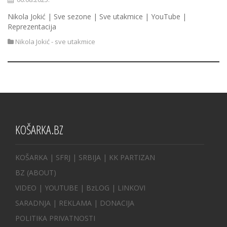
Nikola Jokić | Sve sezone | Sve utakmice | YouTube |
Reprezentacija
Nikola Jokić - sve utakmice
KOŠARKA.BZ
KOŠARKA
| SFRJ
|
SRBIJA
|
KK PARTIZAN
BZ
(ABOUT)
VIDEO
|
YOUTUBE
|
BzLOG
|
LINKOVI
SARADNJA
|
REKLAMA |
DONACIJA
POLITIKA PRIVATNOSTI