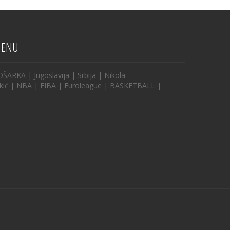
ENU
OŠARKA
|
Jugoslavija
|
Srbija
|
Nikola
kić
|
NBA
|
FIBA
|
Euroleague
|
BASKETBALL
|