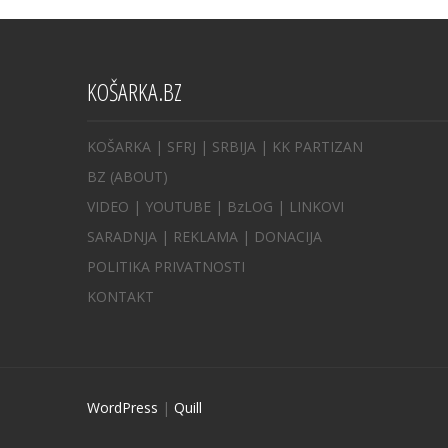
KOŠARKA.BZ
KOŠARKA
| SFRJ
|
SRBIJA
|
KK PARTIZAN
BZ
(ABOUT)
VIDEO
|
YOUTUBE
|
BzLOG
|
LINKOVI
SARADNJA
|
REKLAMA |
DONACIJA
POLITIKA PRIVATNOSTI
KONTAKT
WordPress
|
Quill