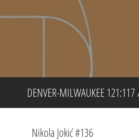
Skip
to
content
DENVER-MILWAUKEE 121:117 /4
Nikola Jokić #136