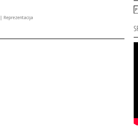
P
za
| Reprezentacija
S