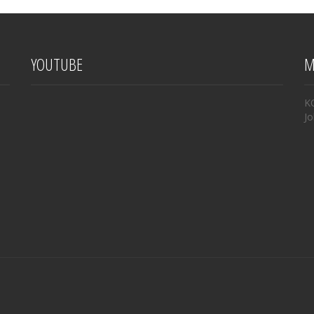
YOUTUBE
M
K
Jo