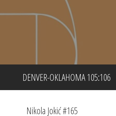
Skip
to
content
DENVER-OKLAHOMA 105:106
Nikola Jokić #165