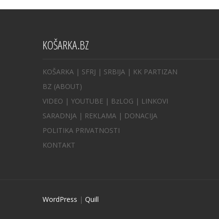
KOŠARKA.BZ
KOŠARKA
| SFRJ
|
SRBIJA
|
KK PARTIZAN
BZ
(ABOUT)
VIDEO
|
YOUTUBE
|
BzLOG
|
LINKOVI
SARADNJA
|
REKLAMA |
DONACIJA
POLITIKA PRIVATNOSTI
KONTAKT
WordPress
|
Quill