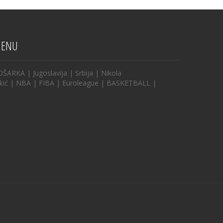
ENU
OŠARKA
|
Jugoslavija
|
Srbija
|
Nikola
kić
|
NBA
|
FIBA
|
Euroleague
|
BASKETBALL
|