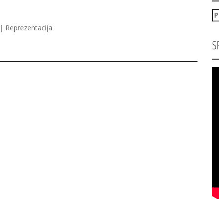
P
za
| Reprezentacija
S