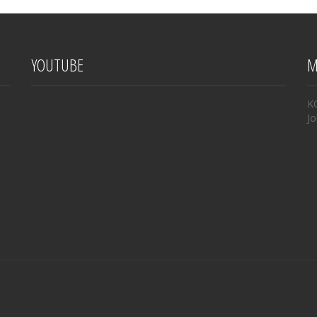
YOUTUBE
M
K
Jo