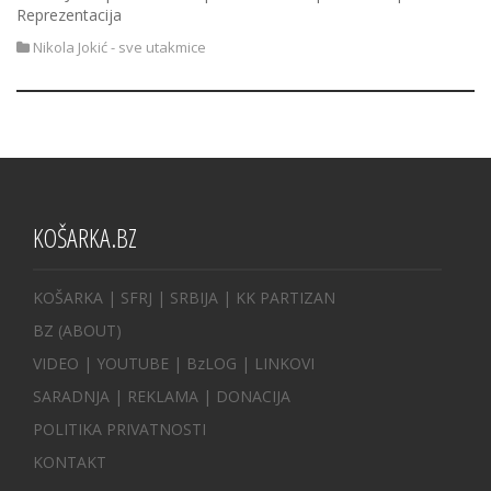
Reprezentacija
Nikola Jokić - sve utakmice
KOŠARKA.BZ
KOŠARKA
| SFRJ
|
SRBIJA
|
KK PARTIZAN
BZ
(ABOUT)
VIDEO
|
YOUTUBE
|
BzLOG
|
LINKOVI
SARADNJA
|
REKLAMA |
DONACIJA
POLITIKA PRIVATNOSTI
KONTAKT