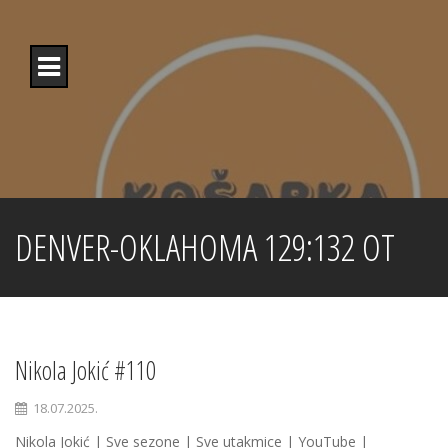
Skip
to
content
DENVER-OKLAHOMA 129:132 OT
Nikola Jokić #110
18.07.2025.
Nikola Jokić | Sve sezone | Sve utakmice | YouTube |