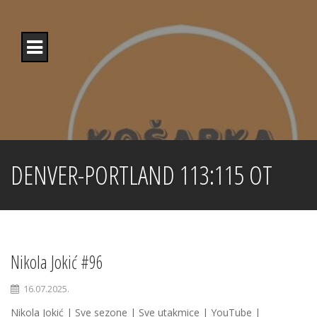
Skip
to
content
DENVER-PORTLAND 113:115 OT
Nikola Jokić #96
16.07.2025.
Nikola Jokić | Sve sezone | Sve utakmice | YouTube |