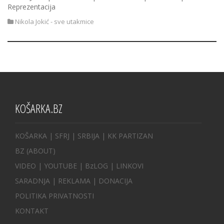
Reprezentacija
Nikola Jokić - sve utakmice
KOŠARKA.BZ
KOŠARKA
| SFRJ
|
SRBIJA
|
KK PARTIZAN
BZ
(ABOUT)
VIDEO
|
YOUTUBE
|
BzLOG
|
LINKOVI
SARADNJA
|
REKLAMA |
DONACIJA
POLITIKA PRIVATNOSTI
KONTAKT