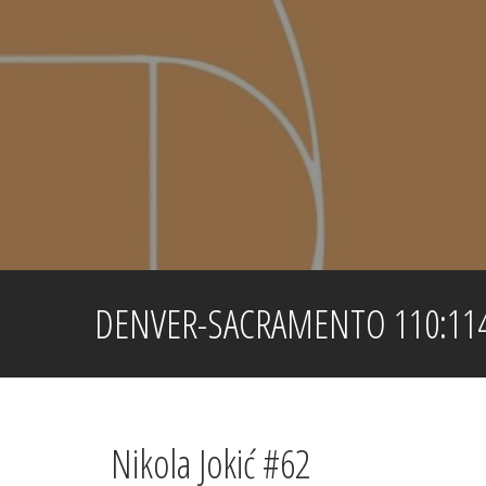
Skip
to
content
DENVER-SACRAMENTO 110:11
Nikola Jokić #62