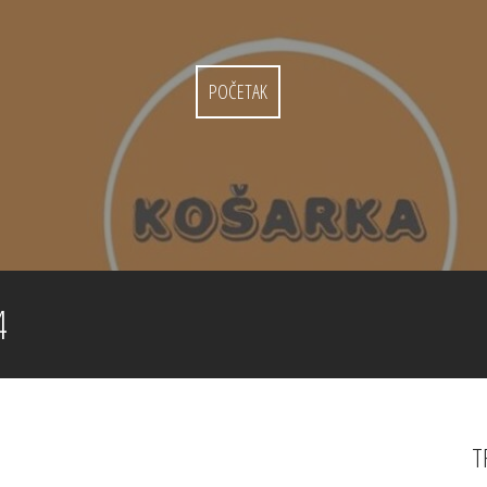
POČETAK
4
T