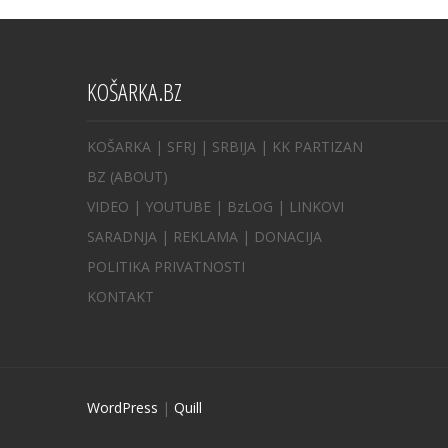
KOŠARKA.BZ
KOŠARKA
| SFRJ
|
SRBIJA
|
KK PARTIZAN
BZ
(ABOUT)
VIDEO
|
YOUTUBE
|
BzLOG
|
LINKOVI
SARADNJA
|
REKLAMA |
DONACIJA
POLITIKA PRIVATNOSTI
KONTAKT
WordPress
|
Quill