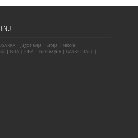
ENU
OŠARKA
|
Jugoslavija
|
Srbija
|
Nikola
kić
|
NBA
|
FIBA
|
Euroleague
|
BASKETBALL
|