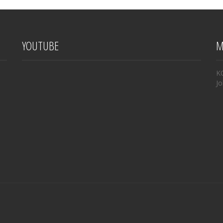
YOUTUBE
M
K
Jo