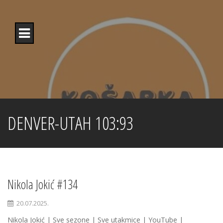
Skip
to
content
DENVER-UTAH 103:93
Nikola Jokić #134
20.07.2025.
Nikola Jokić | Sve sezone | Sve utakmice | YouTube |