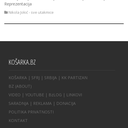
Reprezentacija
Nikola Jokić - sve utakmice
KOŠARKA.BZ
KOŠARKA
| SFRJ
|
SRBIJA
|
KK PARTIZAN
BZ
(ABOUT)
VIDEO
|
YOUTUBE
|
BzLOG
|
LINKOVI
SARADNJA
|
REKLAMA |
DONACIJA
POLITIKA PRIVATNOSTI
KONTAKT